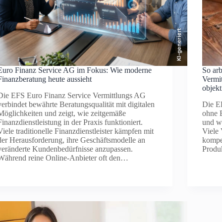
KI-generiert
Euro Finanz Service AG im Fokus: Wie moderne
So arb
Finanzberatung heute aussieht
Vermi
objekt
Die EFS Euro Finanz Service Vermittlungs AG
verbindet bewährte Beratungsqualität mit digitalen
Die E
Möglichkeiten und zeigt, wie zeitgemäße
ohne 
Finanzdienstleistung in der Praxis funktioniert.
und w
Viele traditionelle Finanzdienstleister kämpfen mit
Viele
der Herausforderung, ihre Geschäftsmodelle an
kompet
veränderte Kundenbedürfnisse anzupassen.
Produk
Während reine Online-Anbieter oft den…